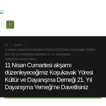
EV
BLOG
11 NISAN CUMARTESI AKŞAMI DÜZENLEYECEĞIMIZ KOŞUKAVAK YÖRESI
KÜLTÜR VE DAYANIŞMA DERNEĞI 21. YIL DAYANIŞMA
YEMEĞI’NE DAVETLISINIZ
11 Nisan Cumartesi akşamı
düzenleyeceğimiz Koşukavak Yöresi
Kültür ve Dayanışma Derneği 21. Yıl
Dayanışma Yemeği’ne Davetlisiniz