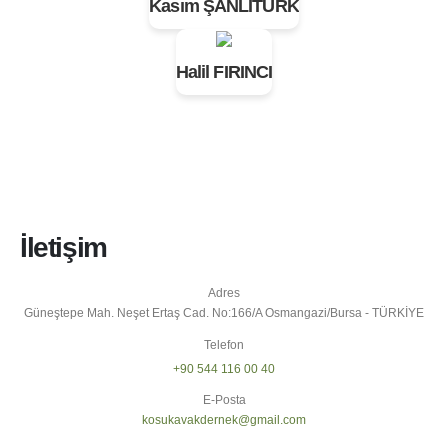
Kasım ŞANLITÜRK
Halil FIRINCI
İletişim
Adres
Güneştepe Mah. Neşet Ertaş Cad. No:166/A Osmangazi/Bursa - TÜRKİYE
Telefon
+90 544 116 00 40
E-Posta
kosukavakdernek@gmail.com