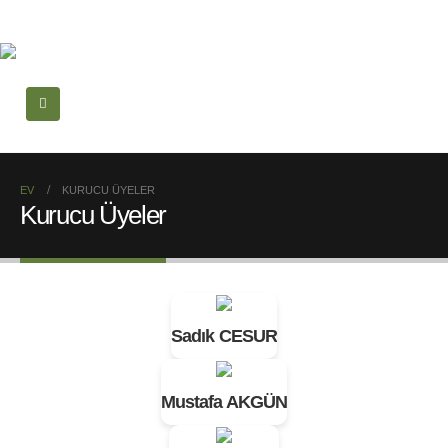
EV
KURUCU ÜYELER
Kurucu Üyeler
Sadık CESUR
Mustafa AKGÜN