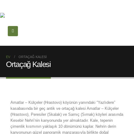
EV
ORTAÇAĞ KALESI
Ortaçağ Kalesi
Amatlar – Külçeler (Hrastovo) köyünün yanındaki “Yazlıdere”
kasabasında bir geç antik ve ortaçağ kalesi Amatlar – Külçeler
(Hrastovo), Peresiler (Skalak) ve Sarnıç (Sırnak) köyleri arasında
Kesebir Nehri’nin kanyonunda yer almaktadır. Kale, tepenin
çimenlik kısmının yaklaşık 10 dönümünü kaplar. Nehrin derin
kanyonunun güzel panoramik manzarasıyla birlikte doğal