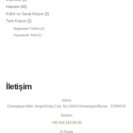
Haberler
(43)
Kültür ve Sanat Köşesi
(2)
Tarih Köşesi
(2)
Bulgaristan Türkleri
(1)
Koşukavak Tarihi
(1)
İletişim
Adres
Güneştepe Mah. Neşet Ertaş Cad. No:166/A Osmangazi/Bursa - TÜRKİYE
Telefon
+90 544 116 00 40
E-Posta