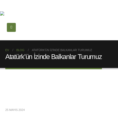
EV
BLOG
ATATÜRK’ÜN İZINDE BALKANLAR TURUMUZ
Atatürk’ün İzinde Balkanlar Turumuz
25 MAYIS 2024