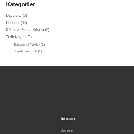
Kategoriler
Duyurular
(8)
Haberler
(43)
Kültür ve Sanat Köşesi
(2)
Tarih Köşesi
(2)
Bulgaristan Türkleri
(1)
Koşukavak Tarihi
(1)
İletişim
Adres