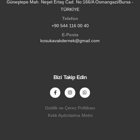
Güneştepe Mah. Neşet Ertaş Cad. No:166/A Osmangazi/Bursa -
TÜRKİYE
Telefon
+90 544 116 00 40
E-Posta
kosukavakdernek@gmail.com
Bizi Takip Edin
Gizlilik ve Çerez Politikası
Kvkk Aydınlatma Metni