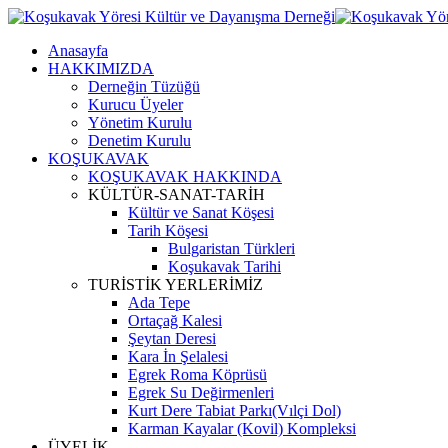
Anasayfa
HAKKIMIZDA
Derneğin Tüzüğü
Kurucu Üyeler
Yönetim Kurulu
Denetim Kurulu
KOŞUKAVAK
KOŞUKAVAK HAKKINDA
KÜLTÜR-SANAT-TARİH
Kültür ve Sanat Köşesi
Tarih Köşesi
Bulgaristan Türkleri
Koşukavak Tarihi
TURİSTİK YERLERİMİZ
Ada Tepe
Ortaçağ Kalesi
Şeytan Deresi
Kara İn Şelalesi
Egrek Roma Köprüsü
Egrek Su Değirmenleri
Kurt Dere Tabiat Parkı(Vılçi Dol)
Karman Kayalar (Kovil) Kompleksi
ÜYELİK