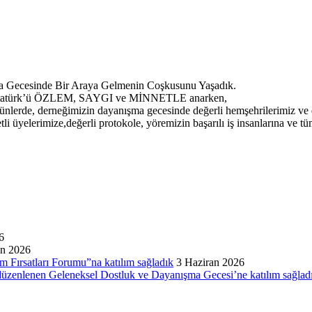
a Gecesinde Bir Araya Gelmenin Coşkusunu Yaşadık.
al Atatürk’ü ÖZLEM, SAYGI ve MİNNETLE anarken,
nlerde, derneğimizin dayanışma gecesinde değerli hemşehrilerimiz ve d
li üyelerimize,değerli protokole, yöremizin başarılı iş insanlarına ve 
6
an 2026
m Fırsatları Forumu”na katılım sağladık
3 Haziran 2026
düzenlenen Geleneksel Dostluk ve Dayanışma Gecesi’ne katılım sağlad