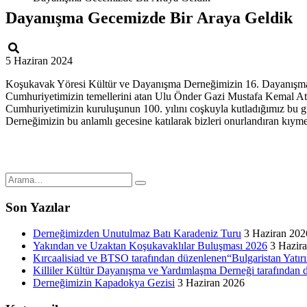
Dayanışma Gecemizde Bir Araya Geldik
5 Haziran 2024
Koşukavak Yöresi Kültür ve Dayanışma Derneğimizin 16. Dayanışm
Cumhuriyetimizin temellerini atan Ulu Önder Gazi Mustafa Kem
Cumhuriyetimizin kuruluşunun 100. yılını coşkuyla kutladığımız bu gü
Derneğimizin bu anlamlı gecesine katılarak bizleri onurlandıran kıymet
Son Yazılar
Derneğimizden Unutulmaz Batı Karadeniz Turu
3 Haziran 202
Yakından ve Uzaktan Koşukavaklılar Buluşması 2026
3 Hazir
Kırcaalisiad ve BTSO tarafından düzenlenen“Bulgaristan Yatırı
Killiler Kültür Dayanışma ve Yardımlaşma Derneği tarafından 
Derneğimizin Kapadokya Gezisi
3 Haziran 2026