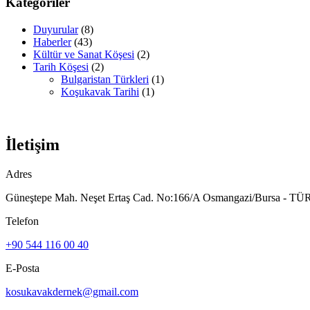
Kategoriler
Duyurular
(8)
Haberler
(43)
Kültür ve Sanat Köşesi
(2)
Tarih Köşesi
(2)
Bulgaristan Türkleri
(1)
Koşukavak Tarihi
(1)
İletişim
Adres
Güneştepe Mah. Neşet Ertaş Cad. No:166/A Osmangazi/Bursa - T
Telefon
+90 544 116 00 40
E-Posta
kosukavakdernek@gmail.com