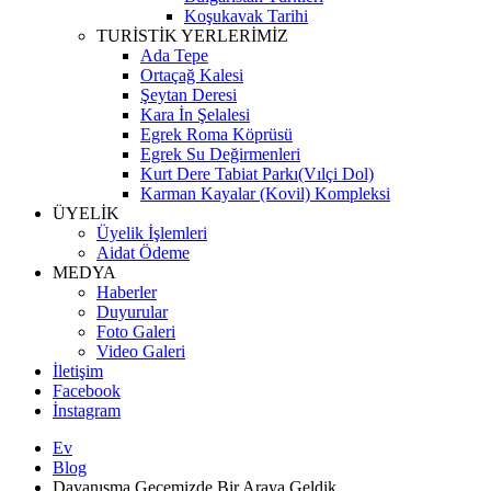
Koşukavak Tarihi
TURİSTİK YERLERİMİZ
Ada Tepe
Ortaçağ Kalesi
Şeytan Deresi
Kara İn Şelalesi
Egrek Roma Köprüsü
Egrek Su Değirmenleri
Kurt Dere Tabiat Parkı(Vılçi Dol)
Karman Kayalar (Kovil) Kompleksi
ÜYELİK
Üyelik İşlemleri
Aidat Ödeme
MEDYA
Haberler
Duyurular
Foto Galeri
Video Galeri
İletişim
Facebook
İnstagram
Ev
Blog
Dayanışma Gecemizde Bir Araya Geldik