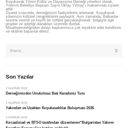
Koşukavak Yöresi Kültür ve Dayanışma Derneği yönetimi olarak,
Yıldırım Belediye Başkanı Sayın Oktay Yılmaz’ı makamında ziyaret
ettik.
Ziyaret sırasında, derneğimizin faaliyetlerini anlatarak, Koşukavak
yöremizin kültürel zenginliklerini paylaştık. Aynı zamanda, Balkanlar
üzerine verimli ve keyifli bir sohbet gerçekleştirerek, bölgeyle ilgili
projeler ve işbirliği olanakları üzerinde durduk.
Misafirperverliğinden dolayı başkanımıza çok teşekkür eder kendisine
ve ekibine başarılar dileriz.
Son Yazılar
3 HAZIRAN 2026
Derneğimizden Unutulmaz Batı Karadeniz Turu
3 HAZIRAN 2026
Yakından ve Uzaktan Koşukavaklılar Buluşması 2026
3 HAZIRAN 2026
Kırcaalisiad ve BTSO tarafından düzenlenen“Bulgaristan Yatırım