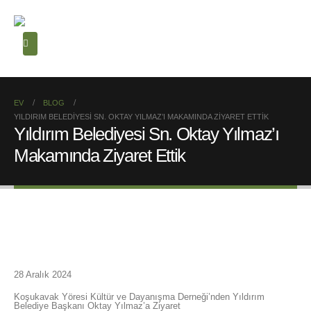
EV
BLOG
YILDIRIM BELEDIYESI SN. OKTAY YILMAZ’I MAKAMINDA ZIYARET ETTIK
Yıldırım Belediyesi Sn. Oktay Yılmaz’ı
Makamında Ziyaret Ettik
28 Aralık 2024
Koşukavak Yöresi Kültür ve Dayanışma Derneği’nden Yıldırım
Belediye Başkanı Oktay Yılmaz’a Ziyaret