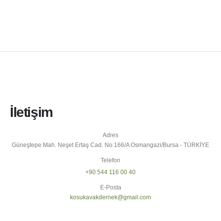
İletişim
Adres
Güneştepe Mah. Neşet Ertaş Cad. No:166/A Osmangazi/Bursa - TÜRKİYE
Telefon
+90 544 116 00 40
E-Posta
kosukavakdernek@gmail.com