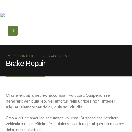
EV
PORTFOLIOS
BRAKE REPAIR
Brake Repair
Cras a elit sit amet leo accumsan volutpat. Suspendisse
hendrerit vehicula leo, vel efficitur felis ultrices non. Integer
aliquet ullamcorper dolor, quis sollicitudin.
Cras a elit sit amet leo accumsan volutpat. Suspendisse hendrerit
vehicula leo, vel efficitur felis ultrices non. Integer aliquet ullamcorper
dolor, quis sollicitudin.