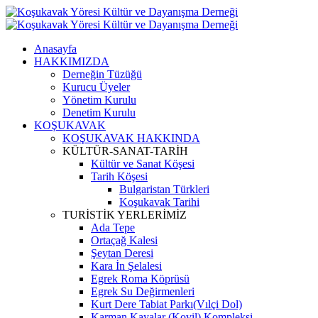
Anasayfa
HAKKIMIZDA
Derneğin Tüzüğü
Kurucu Üyeler
Yönetim Kurulu
Denetim Kurulu
KOŞUKAVAK
KOŞUKAVAK HAKKINDA
KÜLTÜR-SANAT-TARİH
Kültür ve Sanat Köşesi
Tarih Köşesi
Bulgaristan Türkleri
Koşukavak Tarihi
TURİSTİK YERLERİMİZ
Ada Tepe
Ortaçağ Kalesi
Şeytan Deresi
Kara İn Şelalesi
Egrek Roma Köprüsü
Egrek Su Değirmenleri
Kurt Dere Tabiat Parkı(Vılçi Dol)
Karman Kayalar (Kovil) Kompleksi