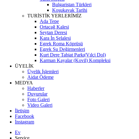
Bulgaristan Türkleri
Koşukavak Tarihi
TURİSTİK YERLERİMİZ
Ada Tepe
Ortaçağ Kalesi
Şeytan Deresi
Kara İn Şelalesi
Egrek Roma Köprüsü
Egrek Su Değirmenleri
Kurt Dere Tabiat Parkı(Vılçi Dol)
Karman Kayalar (Kovil) Kompleksi
ÜYELİK
Üyelik İşlemleri
Aidat Ödeme
MEDYA
Haberler
Duyurular
Foto Galeri
Video Galeri
İletişim
Facebook
İnstagram
Ev
Service